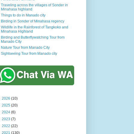
Traveling across the villages of Sonder in
Minahasa highland
Things to do in Manado city
Birding in Sonder of Minahasa regency
Wildlife in the Rainforest of Tangkoko and
Minahasa Highland
Birding and Butterflywatching Tour from
Manado City
Nature Tour from Manado City
Sightseeing Tour from Manado city
►
2026
(10)
►
2025
(20)
►
2024
(6)
►
2023
(7)
►
2022
(22)
►
2021
(130)