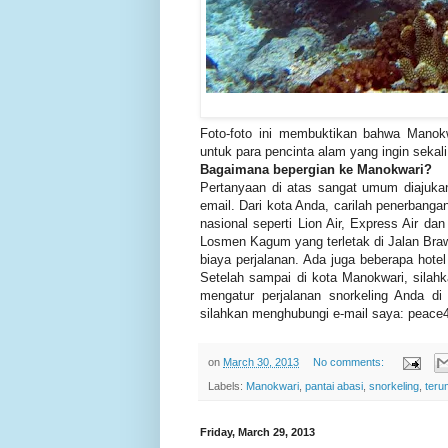
Foto-foto ini membuktikan bahwa Manokwa
untuk para pencinta alam yang ingin seka
Bagaimana bepergian ke Manokwari?
Pertanyaan di atas sangat umum diajuka
email. Dari kota Anda, carilah penerban
nasional seperti Lion Air, Express Air da
Losmen Kagum yang terletak di Jalan Bra
biaya perjalanan. Ada juga beberapa hote
Setelah sampai di kota Manokwari, sil
mengatur perjalanan snorkeling Anda di
silahkan menghubungi e-mail saya: peace
on
March 30, 2013
No comments:
Labels:
Manokwari
,
pantai abasi
,
snorkeling
,
teru
Friday, March 29, 2013