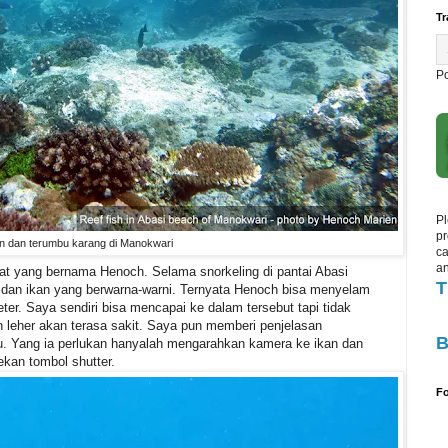
Tr
P
Pl
pr
n dan terumbu karang di Manokwari
ca
an
at yang bernama Henoch. Selama snorkeling di pantai Abasi
T
 dan ikan yang berwarna-warni. Ternyata Henoch bisa menyelam
ter. Saya sendiri bisa mencapai ke dalam tersebut tapi tidak
an leher akan terasa sakit. Saya pun memberi penjelasan
B
u. Yang ia perlukan hanyalah mengarahkan kamera ke ikan dan
kan tombol shutter.
Fo