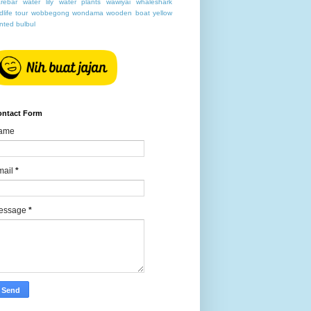
rebar
water lily
water plants
wawiyai
whaleshark
ldlife tour
wobbegong
wondama
wooden boat
yellow
nted bulbul
ontact Form
ame
mail
*
essage
*