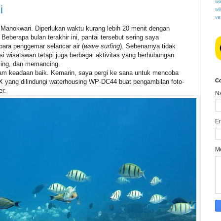
wa
i
wi
ve
ta Manokwari. Diperlukan waktu kurang lebih 20 menit dengan
eberapa bulan terakhir ini, pantai tersebut sering saya
para penggemar selancar air (
wave
surfing
). Sebenarnya tidak
si wisatawan tetapi juga berbagai aktivitas yang berhubungan
eling, dan memancing.
lam keadaan baik. Kemarin, saya pergi ke sana untuk mencoba
C
yang dilindungi waterhousing WP-DC44 buat pengambilan foto-
er.
N
E
M