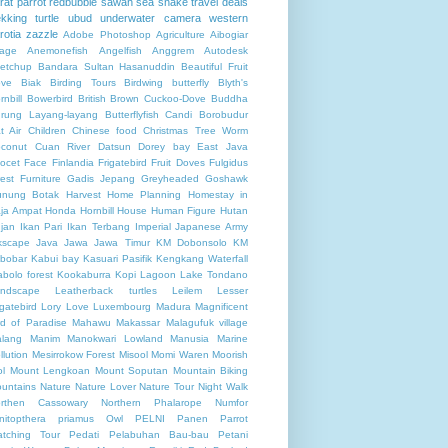
rat
parrot
redbubble
sawah
sea
snake
travel deals
ekking
turtle
ubud
underwater camera
western
rotia
zazzle
Adobe Photoshop
Agriculture
Aibogiar
llage
Anemonefish
Angelfish
Anggrem
Autodesk
etchup
Bandara Sultan Hasanuddin
Beautiful Fruit
ve
Biak
Birding Tours
Birdwing butterfly
Blyth's
rnbill
Bowerbird
British
Brown Cuckoo-Dove
Buddha
rung Layang-layang
Butterflyfish
Candi Borobudur
t Air
Children
Chinese food
Christmas Tree Worm
conut
Cuan River
Datsun
Dorey bay
East Java
ocet
Face
Finlandia
Frigatebird
Fruit Doves
Fulgidus
rest
Furniture
Gadis Jepang
Greyheaded Goshawk
nung Botak
Harvest
Home Planning
Homestay in
ja Ampat
Honda
Hornbill
House
Human Figure
Hutan
jan
Ikan Pari
Ikan Terbang
Imperial Japanese Army
kscape
Java
Jawa
Jawa Timur
KM Dobonsolo
KM
bobar
Kabui bay
Kasuari Pasifik
Kengkang Waterfall
abolo forest
Kookaburra
Kopi
Lagoon
Lake Tondano
ndscape
Leatherback turtles
Leilem
Lesser
igatebird
Lory
Love
Luxembourg
Madura
Magnificent
rd of Paradise
Mahawu
Makassar
Malagufuk village
lang
Manim
Manokwari Lowland
Manusia
Marine
llution
Mesirrokow Forest
Misool
Momi Waren
Moorish
ol
Mount Lengkoan
Mount Soputan
Mountain Biking
untains
Nature
Nature Lover
Nature Tour
Night Walk
rthen Cassowary
Northern Phalarope
Numfor
nitopthera priamus
Owl
PELNI
Panen
Parrot
tching Tour
Pedati
Pelabuhan Bau-bau
Petani