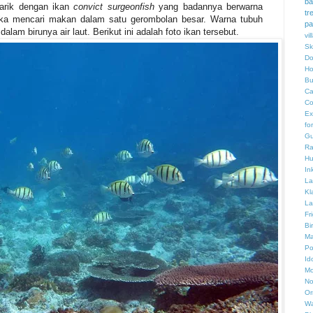
ba
arik dengan ikan
convict surgeonfish
yang badannya berwarna
tr
 suka mencari makan dalam satu gerombolan besar. Warna tubuh
pa
alam birunya air laut. Berikut ini adalah foto ikan tersebut.
vi
Sk
Do
Ho
Bu
Ca
Co
Ex
fo
Gu
Ra
Hu
In
La
Kl
La
Fr
Bi
Ma
Po
Id
Mo
No
Or
Wa