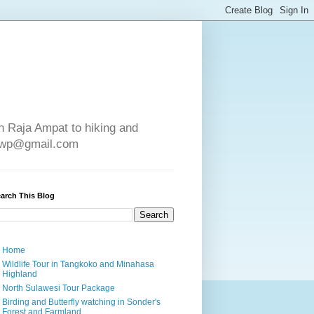
in Raja Ampat to hiking and
e4wp@gmail.com
arch This Blog
Home
Wildlife Tour in Tangkoko and Minahasa
Highland
North Sulawesi Tour Package
Birding and Butterfly watching in Sonder's
Forest and Farmland