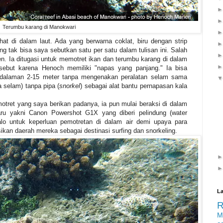
Terumbu karang di Manokwari
t di dalam laut. Ada yang berwarna coklat, biru dengan strip
ng tak bisa saya sebutkan satu per satu dalam tulisan ini. Salah
n. Ia ditugasi untuk memotret ikan dan terumbu karang di dalam
sebut karena Henoch memiliki "napas yang panjang." Ia bisa
edalaman 2-15 meter tanpa mengenakan peralatan selam sama
 selam) tanpa pipa (
snorkel
) sebagai alat bantu pernapasan kala
tret yang saya berikan padanya, ia pun mulai beraksi di dalam
ru yakni Canon Powershot G1X yang diberi pelindung (water
lo untuk keperluan pemotretan di dalam air demi upaya para
an daerah mereka sebagai destinasi surfing dan snorkeling.
La
M