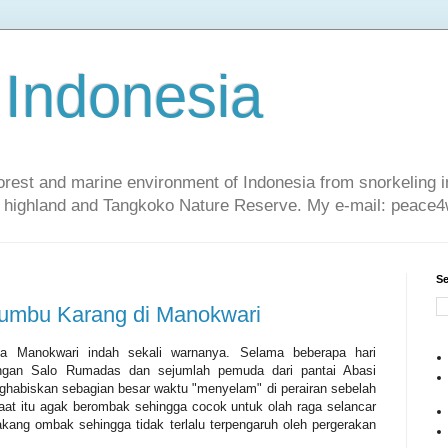
 Indonesia
nforest and marine environment of Indonesia from snorkeling 
sa highland and Tangkoko Nature Reserve. My e-mail: peac
Se
rumbu Karang di Manokwari
ota Manokwari indah sekali warnanya. Selama beberapa hari
ngan Salo Rumadas dan sejumlah pemuda dari pantai Abasi
ghabiskan sebagian besar waktu "menyelam" di perairan sebelah
aat itu agak berombak sehingga cocok untuk olah raga selancar
lakang ombak sehingga tidak terlalu terpengaruh oleh pergerakan