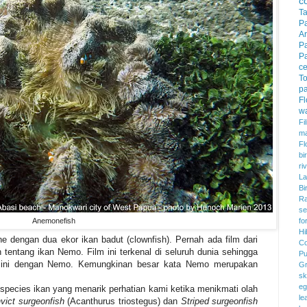
c
T
P
Ar
P
P
c
To
pa
F
w
Fi
m
Fl
bi
ri
La
Bi
Ra
se
Anemonefish
fo
Hi
 dengan dua ekor ikan badut (clownfish). Pernah ada film dari
Co
entang ikan Nemo. Film ini terkenal di seluruh dunia sehingga
Pu
 ini dengan Nemo. Kemungkinan besar kata Nemo merupakan
Gr
sk
eg
species ikan yang menarik perhatian kami ketika menikmati olah
le
vict surgeonfish
(Acanthurus triostegus) dan
Striped surgeonfish