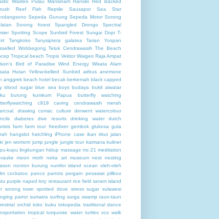
astic Wastes
Pulau Mansinam
Ransiki
Red Backed
rush
Reef Fish
Reptile
Sausapor
Sea Star
ndangsono
Sepeda Gunung
Sepeda Motor
Sorong
latan
Sorong forest
Spangled Drongo
Spectral
rsier
Spotting Scope
Sunbird Forest
Sungai Dopi
T-
irt
Tangkoko
Tanysiptera galatea
Tarian Yospan
sselled Wobbegong
Teluk Cendrawasih
The Beach
ncep
Tropical beach
Tropis
Vektor
Waigeo Raja Ampat
lson's Bird of Paradise
Wind Energy
Wisata Alam
sata Hutan
Yellow-bellied Sunbird
airbus
anemone
h
anggrek
beach hotel
becak
berkemah
black capped
y
blood sugar
blue sea
boys
budaya
bukit aiwatar
ku
burung kumkum Papua
butterfly watching
tterflywatching
c919
caving
cendrawasih merah
arcoal. drawing
comac
culture
derwent watercolour
ncils
diabetes
dive resorts
drinking water
dutch
urists
farm
farm tour
freediver
gembok
glukosa
gula
rah
hangslot
hatchling
iPhone case
ikan
irkut
jalan
ki
jen womom
jump
jungle
jungle tour
kaimana
kuliner
pu-kupu
lingkungan hidup
massage
mc-21
meditation
rauke
moon
moth
neka art museum
nest
nesting
ason
nonton burung
numfor island
ocean
oleh-oleh
lm cockatoo
panco
parrots
pergam
pesawat
pillbox
ntu
purple naped lory
restaurant
rice field
seram island
t
sorong town
spotted dove
stress
sugar
sulawesi
nging parrot
sumatra
surfing
surga
swamp
taun-taun
rrestrial orchid
toko buku
tokopedia
traditional dance
ansportation
tropical
turquoise water
turtles
vco
walk