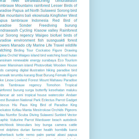
oral reef
birdwatching
cendrawasih
ambrauw Mountains
rainforest
Lesser Birds of
aradise
Papua
art
North Sulawesi
Sorong
bird
fak mountains
bali
ekowisata
Kingfisher
West
apua
tambrauw
Indonesia
Red Bird of
aradise
Sonder
Freediving
burung
endrawasih
Cycling
Klasow valley
Rainforest
ur
Sorong regency
Waigeo
biofuel
birds of
radise
environment
fish
susnguakti forest
lowers
Manado city
Marine Life
Travel
wildlife
atching
Birding Tour
Cockatoo
Figure Drawing
lipina
Orchid
Waigeo island
bird watching
food
hutan
ansinam
renewable energy
surabaya
Eco Tourism
ower
Mansinam island
Photovoltaic
Wooden House
rds
camping
digital illustration
hiking
paradise bird
verwalk
terumbu karang
Boat
Burung
Female Figure
ke Linow
Lowland Forest
Mount Mahawu
Paradise
rds
Tambrauw regency
Tomohon
Tropical
inforest
burung surga
butterfly
kesehatan
maluku
lancar air
seni
tropical house
watercolor
Andaer
rest
Bunaken National Park
Eclectus Parrot
Gadget
biscus
Hiu Paus
King Bird of Paradise
King
ckatoo
Kofiau
Manta
Mesirrokow
Orchids
Pigeons
lau Numfor
Scuba Diving
Sulawesi
Sunbird
Vector
aphic
Vulturine Parrot
Warduwer beach
autodesk
etchbook
binoculars
boy
bunga
camera
cattle
ret
dolphins
durian
farmer
health
hornbills
karst
atherback turtle
nemo
palm
pantai abasi
papua