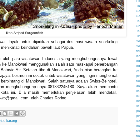
Pl
Th
Se
Se
Ta
Sh
Ta
Ikan Striped Surgeonfish
Ti
Wi
ri layak untuk dijadikan sebagai destinasi wisata snorkeling
Wi
li menikmati keindahan bawah laut Papua.
fis
lor
n oleh para wisatawan Indonesia yang menghubungi saya lewat
bu
gan ke Manokwari menggunakan salah satu maskapai penerbangan
bu
n Batavia Air. Setelah tiba di Manokwari, Anda bisa berangkat ke
ch
wijaya. Losmen ini cocok untuk wisatawan yang ingin menghemat
pe
l berbintang di Manokwari. Salah satunya adalah Swiss-Belhotel.
to
da
ahkan menghubungi hp saya 081332245180. Saya akan membantu
ka
 kota ini. Bila masih memerlukan penjelasan lebih mendetail,
ku
4wp@gmail.com. oleh Charles Roring
me
se
pa
pi
mbu karang
slo
ha
te
tr