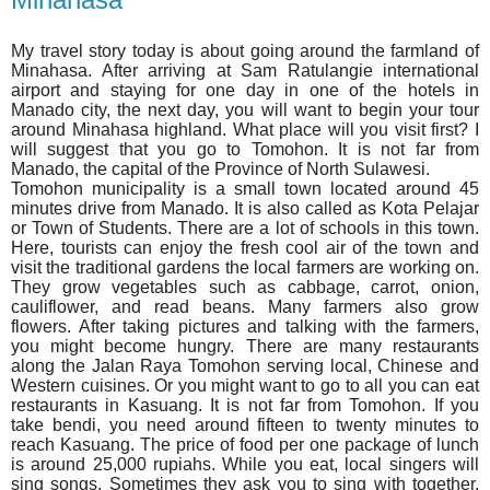
My travel story today is about going around the farmland of
Minahasa. After arriving at Sam Ratulangie international
airport and staying for one day in one of the hotels in
Manado city, the next day, you will want to begin your tour
around Minahasa highland. What place will you visit first? I
will suggest that you go to Tomohon. It is not far from
Manado, the capital of the Province of North Sulawesi.
Tomohon municipality is a small town located around 45
minutes drive from Manado. It is also called as Kota Pelajar
or Town of Students. There are a lot of schools in this town.
Here, tourists can enjoy the fresh cool air of the town and
visit the traditional gardens the local farmers are working on.
They grow vegetables such as cabbage, carrot, onion,
cauliflower, and read beans. Many farmers also grow
flowers. After taking pictures and talking with the farmers,
you might become hungry. There are many restaurants
along the Jalan Raya Tomohon serving local, Chinese and
Western cuisines. Or you might want to go to all you can eat
restaurants in Kasuang. It is not far from Tomohon. If you
take bendi, you need around fifteen to twenty minutes to
reach Kasuang. The price of food per one package of lunch
is around 25,000 rupiahs. While you eat, local singers will
sing songs. Sometimes they ask you to sing with together.