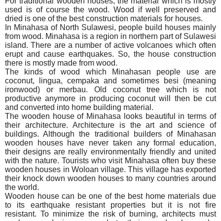
For traditional wooden houses, the material which is mostly
used is of course the wood. Wood if well preserved and
dried is one of the best construction materials for houses.
In Minahasa of North Sulawesi, people build houses mainly
from wood. Minahasa is a region in northern part of Sulawesi
island. There are a number of active volcanoes which often
erupt and cause earthquakes. So, the house construction
there is mostly made from wood.
The kinds of wood which Minahasan people use are
coconut, lingua, cempaka and sometimes besi (meaning
ironwood) or merbau. Old coconut tree which is not
productive anymore in producing coconut will then be cut
and converted into home building material.
The wooden house of Minahasa looks beautiful in terms of
their architecture. Architecture is the art and science of
buildings. Although the traditional builders of Minahasan
wooden houses have never taken any formal education,
their designs are really environmentally friendly and united
with the nature. Tourists who visit Minahasa often buy these
wooden houses in Woloan village. This village has exported
their knock down wooden houses to many countries around
the world.
Wooden house can be one of the best home materials due
to its earthquake resistant properties but it is not fire
resistant. To minimize the risk of burning, architects must