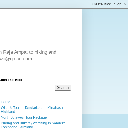
in Raja Ampat to hiking and
e4wp@gmail.com
arch This Blog
Home
Wildlife Tour in Tangkoko and Minahasa
Highland
North Sulawesi Tour Package
Birding and Butterfly watching in Sonder's
Forest and Farmland