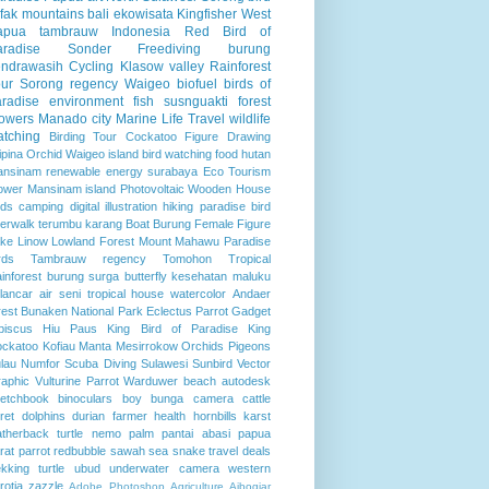
fak mountains
bali
ekowisata
Kingfisher
West
apua
tambrauw
Indonesia
Red Bird of
aradise
Sonder
Freediving
burung
endrawasih
Cycling
Klasow valley
Rainforest
ur
Sorong regency
Waigeo
biofuel
birds of
radise
environment
fish
susnguakti forest
lowers
Manado city
Marine Life
Travel
wildlife
atching
Birding Tour
Cockatoo
Figure Drawing
lipina
Orchid
Waigeo island
bird watching
food
hutan
ansinam
renewable energy
surabaya
Eco Tourism
ower
Mansinam island
Photovoltaic
Wooden House
rds
camping
digital illustration
hiking
paradise bird
verwalk
terumbu karang
Boat
Burung
Female Figure
ke Linow
Lowland Forest
Mount Mahawu
Paradise
rds
Tambrauw regency
Tomohon
Tropical
inforest
burung surga
butterfly
kesehatan
maluku
lancar air
seni
tropical house
watercolor
Andaer
rest
Bunaken National Park
Eclectus Parrot
Gadget
biscus
Hiu Paus
King Bird of Paradise
King
ckatoo
Kofiau
Manta
Mesirrokow
Orchids
Pigeons
lau Numfor
Scuba Diving
Sulawesi
Sunbird
Vector
aphic
Vulturine Parrot
Warduwer beach
autodesk
etchbook
binoculars
boy
bunga
camera
cattle
ret
dolphins
durian
farmer
health
hornbills
karst
atherback turtle
nemo
palm
pantai abasi
papua
rat
parrot
redbubble
sawah
sea
snake
travel deals
ekking
turtle
ubud
underwater camera
western
rotia
zazzle
Adobe Photoshop
Agriculture
Aibogiar