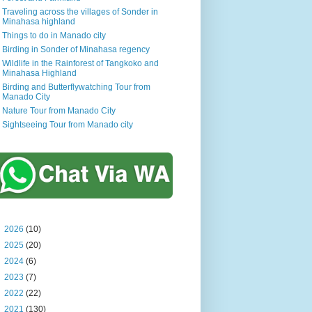
Traveling across the villages of Sonder in
Minahasa highland
Things to do in Manado city
Birding in Sonder of Minahasa regency
Wildlife in the Rainforest of Tangkoko and
Minahasa Highland
Birding and Butterflywatching Tour from
Manado City
Nature Tour from Manado City
Sightseeing Tour from Manado city
►
2026
(10)
►
2025
(20)
►
2024
(6)
►
2023
(7)
►
2022
(22)
►
2021
(130)