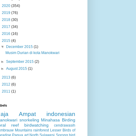
►
2020
(354)
►
2019
(76)
►
2018
(30)
►
2017
(34)
►
2016
(16)
▼
2015
(4)
▼
December 2015
(1)
Musim Durian di kota Manokwari
►
September 2015
(2)
►
August 2015
(1)
►
2013
(6)
►
2012
(6)
►
2011
(1)
bels
Raja Ampat
indonesian
anokwari
snorkeling
Minahasa
Birding
oral reef
birdwatching
cendrawasih
ambrauw Mountains
rainforest
Lesser Birds of
aradise
Papua
art
North Sulawesi
Sorong
bird