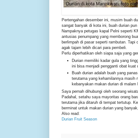
Pertengahan desember ini, musim buah d
sangat banyak di kota ini, buah durian pu
Nampaknya petugas kapal Pelni seperti K
antusias penumpang yang memborong buah 
berlimpah di pasar seperti rambutan. Tapi
agak tajam lebih dicari para pembeli.
Perlu diperhatikan oleh siapa saja yang g
Durian memiliki kadar gula yang ti
ini bisa menjadi pengganti obat kuat
Buah durian adalah buah yang panas,
terutama yang kehamilannya masih m
kebanyakan makan durian di malam h
Saya pernah dihubungi oleh seorang wisat
Padahal, setahu saya mayoritas orang ba
terutama jika ditaruh di tempat tertutup. K
berminat untuk makan durian yang banyak,
Also read:
Durian Fruit Season