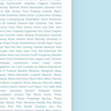
llage
Anemonefish
Angelfish
Anggrem
Autodesk
etchup
Bandara Sultan Hasanuddin
Beautiful Fruit
ve
Biak
Birding Tours
Birdwing butterfly
Blyth's
rnbill
Bowerbird
British
Brown Cuckoo-Dove
Buddha
rung Layang-layang
Butterflyfish
Candi Borobudur
t Air
Children
Chinese food
Christmas Tree Worm
conut
Cuan River
Datsun
Dorey bay
East Java
ocet
Face
Finlandia
Frigatebird
Fruit Doves
Fulgidus
rest
Furniture
Gadis Jepang
Greyheaded Goshawk
nung Botak
Harvest
Home Planning
Homestay in
ja Ampat
Honda
Hornbill
House
Human Figure
Hutan
jan
Ikan Pari
Ikan Terbang
Imperial Japanese Army
kscape
Java
Jawa
Jawa Timur
KM Dobonsolo
KM
bobar
Kabui bay
Kasuari Pasifik
Kengkang Waterfall
abolo forest
Kookaburra
Kopi
Lagoon
Lake Tondano
ndscape
Leatherback turtles
Leilem
Lesser
igatebird
Lory
Love
Luxembourg
Madura
Magnificent
rd of Paradise
Mahawu
Makassar
Malagufuk village
lang
Manim
Manokwari Lowland
Manusia
Marine
llution
Mesirrokow Forest
Misool
Momi Waren
Moorish
ol
Mount Lengkoan
Mount Soputan
Mountain Biking
untains
Nature
Nature Lover
Nature Tour
Night Walk
rthen Cassowary
Northern Phalarope
Numfor
nitopthera priamus
Owl
PELNI
Panen
Parrot
tching Tour
Pedati
Pelabuhan Bau-bau
Petani
astic Wastes
Pulau Mansinam
Ransiki
Red Backed
rush
Reef Fish
Reptile
Sausapor
Sea Star
ndangsono
Sepeda Gunung
Sepeda Motor
Sorong