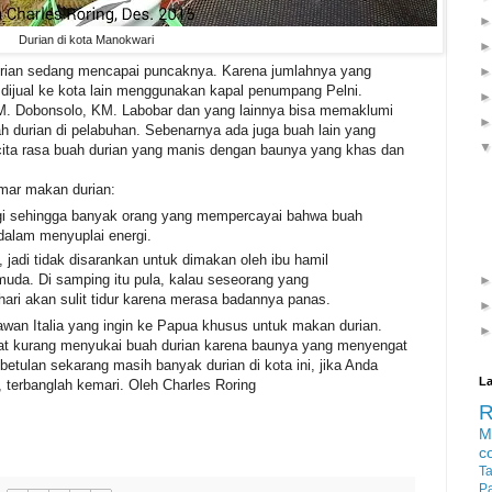
Durian di kota Manokwari
urian sedang mencapai puncaknya. Karena jumlahnya yang
n dijual ke kota lain menggunakan kapal penumpang Pelni.
M. Dobonsolo, KM. Labobar dan yang lainnya bisa memaklumi
durian di pelabuhan. Sebenarnya ada juga buah lain yang
 cita rasa buah durian yang manis dengan baunya yang khas dan
emar makan durian:
nggi sehingga banyak orang yang mempercayai bahwa buah
 dalam menyuplai energi.
 jadi tidak disarankan untuk dimakan oleh ibu hamil
uda. Di samping itu pula, kalau seseorang yang
ari akan sulit tidur karena merasa badannya panas.
awan Italia yang ingin ke Papua khusus untuk makan durian.
rat kurang menyukai buah durian karena baunya yang menyengat
ebetulan sekarang masih banyak durian di kota ini, jika Anda
La
 terbanglah kemari. Oleh Charles Roring
M
c
T
P