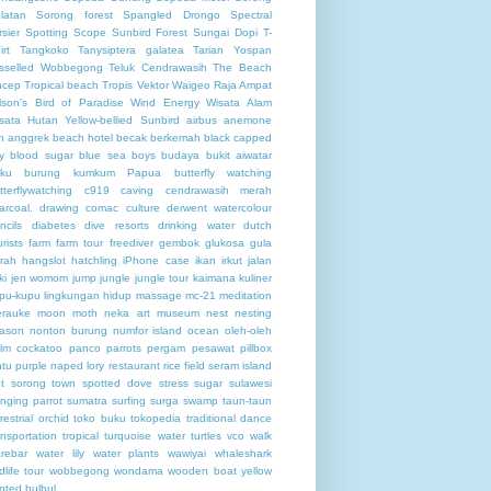
latan
Sorong forest
Spangled Drongo
Spectral
rsier
Spotting Scope
Sunbird Forest
Sungai Dopi
T-
irt
Tangkoko
Tanysiptera galatea
Tarian Yospan
sselled Wobbegong
Teluk Cendrawasih
The Beach
ncep
Tropical beach
Tropis
Vektor
Waigeo Raja Ampat
lson's Bird of Paradise
Wind Energy
Wisata Alam
sata Hutan
Yellow-bellied Sunbird
airbus
anemone
h
anggrek
beach hotel
becak
berkemah
black capped
y
blood sugar
blue sea
boys
budaya
bukit aiwatar
ku
burung kumkum Papua
butterfly watching
tterflywatching
c919
caving
cendrawasih merah
arcoal. drawing
comac
culture
derwent watercolour
ncils
diabetes
dive resorts
drinking water
dutch
urists
farm
farm tour
freediver
gembok
glukosa
gula
rah
hangslot
hatchling
iPhone case
ikan
irkut
jalan
ki
jen womom
jump
jungle
jungle tour
kaimana
kuliner
pu-kupu
lingkungan hidup
massage
mc-21
meditation
rauke
moon
moth
neka art museum
nest
nesting
ason
nonton burung
numfor island
ocean
oleh-oleh
lm cockatoo
panco
parrots
pergam
pesawat
pillbox
ntu
purple naped lory
restaurant
rice field
seram island
t
sorong town
spotted dove
stress
sugar
sulawesi
nging parrot
sumatra
surfing
surga
swamp
taun-taun
rrestrial orchid
toko buku
tokopedia
traditional dance
ansportation
tropical
turquoise water
turtles
vco
walk
rebar
water lily
water plants
wawiyai
whaleshark
ldlife tour
wobbegong
wondama
wooden boat
yellow
nted bulbul