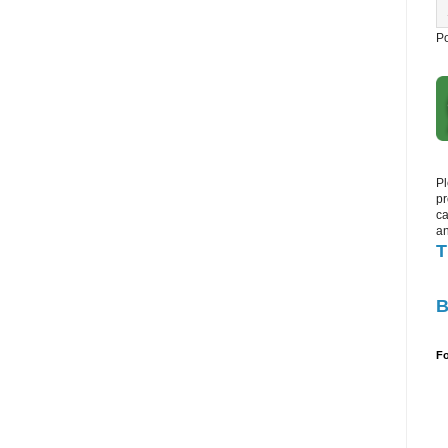
P
Pl
pr
ca
an
T
B
Fo