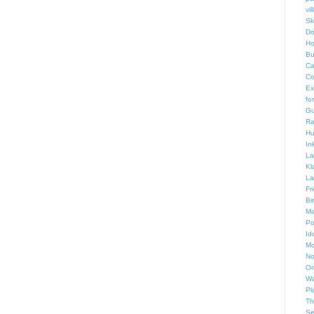
vi
Sk
Do
Ho
Bu
Ca
Co
Ex
fo
Gu
Ra
Hu
In
La
Kl
La
Fr
Bi
Ma
Po
Id
Mo
No
Or
Wa
Pl
Th
Se