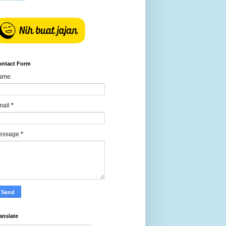
ontact Form
ame
mail
*
essage
*
anslate