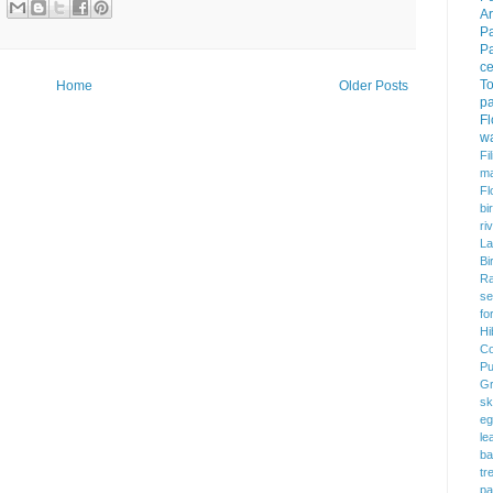
Ar
P
P
c
To
Home
Older Posts
pa
F
w
Fi
m
Fl
bi
ri
La
Bi
Ra
se
fo
Hi
Co
Pu
Gr
sk
eg
le
ba
tr
pa