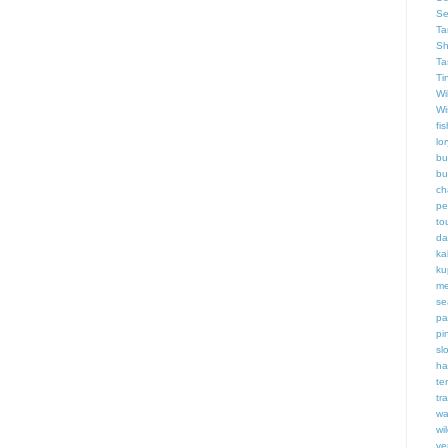
Se
Ta
Sh
Ta
Ti
Wi
Wi
fis
lor
bu
bu
ch
pe
to
da
ka
ku
me
se
pa
pi
slo
ha
te
tr
wa
wi
ve