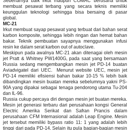
Sebenarnya baik Irkut maupun COMAC berusaha untuk
membuat pesawat terbang yang secara teknis memiliki
keunggulan teknologi sehingga bisa bersaing di pasar
global.
MC-21
Irkut membuat sayap pesawat yang terbuat dari bahan serat
karbon komposite, sehingga lebih ringan dan hemat bahan
bakar. Teknik pembuatan sayapnya menggunakan infusi
resin ke dalam serat karbon out of autoclave.
Meskipun pada awalnya MC-21 akan ditenagai oleh mesin
jet Pratt & Whitney PW1400G, pada saat yang bersamaan
Russia sedang mengembangkan mesin jet PD-14 buatan
Aviadvigatel dari UEC. Menurut website UEC, mesin jet
PD-14 memiliki efisiensi bahan bakar 10-15 % lebih baik
dibandingkan mesin buatan mereka sebelumnya yakni PS-
90A yang dipakai sebagai tenaga pendorong utama Tu-204
dan IL-96.
Russia cukup percaya diri dengan mesin jet buatan mereka.
Mesin jet generasi terbaru dari perusahaan kongsi General
Electric Amerika Serikat dan Safran Prancis dalam
perusahaan CFM Internasional adalah Leap Engine. Mesin
jet tersebut memiliki bypass ratio 11: 1 yang adalah lebih
tinggi dari pada PD-14. Selain itu pula bagian-bagian mesin