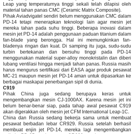
Leap yang temperaturnya tinggi sekali telah dilapisi oleh
material tahan panas CMC (Ceramic Matrix Composite).
Pihak Aviadvigatel sendiri belum menggunakan CMC dalam
PD-14 tetapi menerapkan teknologi lain agar mesin jet
mereka tahan pada suhu tinggi. Beberapa inovasi dalam
mesin jet PD-14 adalah penggunaan paduan titanium dalam
fan-blade yang berongga. Hal ini memungkinkan fan-
bladenya ringan dan kuat. Di samping itu juga, sudu-sudu
turbin bertekanan dan bersuhu tinggi pada PD-14
menggunakan material super-alloy monokristalin dan diberi
lubang ventilasi hingga menjadi tahan panas. Russia masih
harus mengurus sertifikasi dari EASA agar produk pesawat
MC-21 maupun mesin jet PD-14 aman untuk dipasarkan ke
berbagai maskapai penerbangan sipil di dunia.
C919
Pihak China juga sedang berupaya keras untuk
mengembangkan mesin CJ-1000AX. Karena mesin jet ini
belum benar-benar siap, pada tahap awal pesawat C919
akan digerakkan oleh mesin jet CFM International Leap-1C.
China dan Russia sedang bekerja sama untuk membuat
pesawat berbadan lebar CR929. Russia setelah berhasil
membuat enjin jet PD-14, mereka lagi mengembangkan